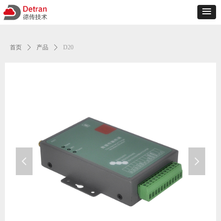
首页
ꄲ
产品
ꄲ
D20
넳
넲