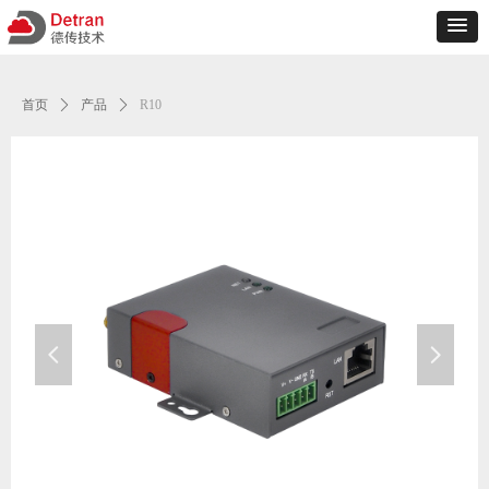
首页
ꄲ
产品
ꄲ
R10
넳
넲